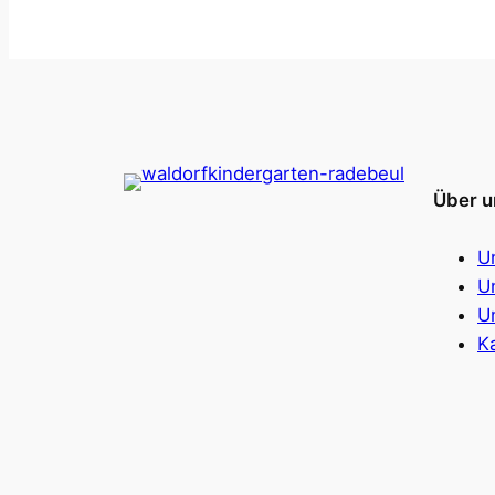
Über u
U
U
U
K